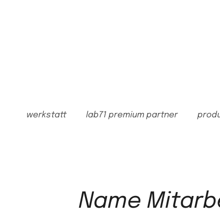
Zum
Inhalt
springen
werkstatt
lab71 premium partner
prod
Name Mitarb