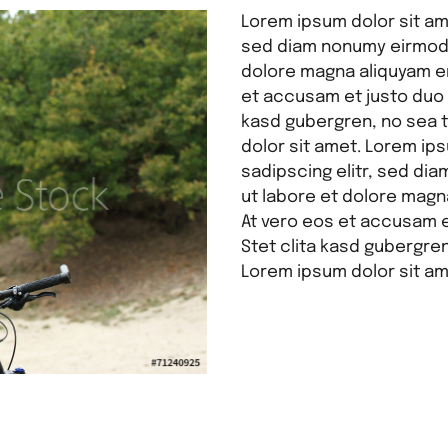
Lorem ipsum dolor sit am
sed diam nonumy eirmod 
dolore magna aliquyam er
et accusam et justo duo 
kasd gubergren, no sea 
dolor sit amet. Lorem ip
sadipscing elitr, sed di
ut labore et dolore magn
At vero eos et accusam e
Stet clita kasd gubergre
Lorem ipsum dolor sit am