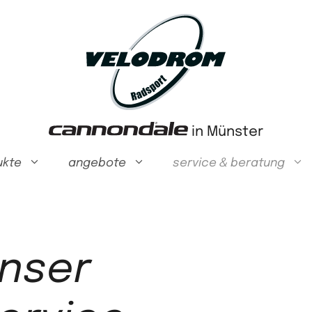
in Münster
ukte
angebote
service & beratung
nser