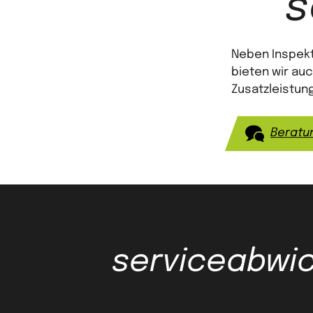
s
Neben Inspekt
bieten wir au
Zusatzleistung
Beratu
serviceabwi