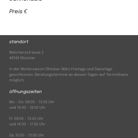
Preis €
standort
Melchersstrasse 2
48149 Münster
In der Wintersaison Oktober-März Freitags und Samstags
geschlossen. Beratungstermine an diesen Tagen auf Terminbasis
möglich.
öffnungs­zeiten
Mo - Do: 08:00 - 13:00 Uhr
und 14:00 - 18:00 Uhr
Fr: 08:00 - 13:00 Uhr
und 14:00 - 17:00 Uhr
Sa: 10:00 - 13:00 Uhr