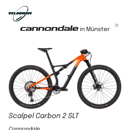
Zum
Inhalt
springen
menü
in Münster
Scalpel Carbon 2 SLT
Cannondale