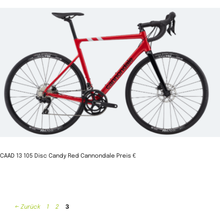
CAAD 13 105 Disc Candy Red Cannondale Preis €
Seite
3
Seite
Seite
←
Zurück
1
2