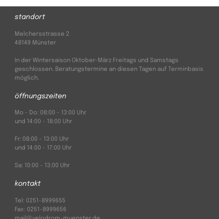
standort
Melchersstrasse 2
48149 Münster
In der Wintersaison Oktober-März Freitags und Samstags
geschlossen. Beratungstermine an diesen Tagen auf Terminbasis
möglich.
öffnungs­zeiten
Mo - Do: 08:00 - 13:00 Uhr
und 14:00 - 18:00 Uhr
Fr: 08:00 - 13:00 Uhr
und 14:00 - 17:00 Uhr
Sa: 10:00 - 13:00 Uhr
kontakt
Tel: 0251-8999655
Fax: 0251-8999656
mail@velodrom-muenster.de